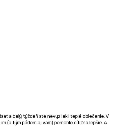
dsať a celý týždeň ste nevyzliekli teplé oblečenie. V
 im (a tým pádom aj vám) pomohlo cítiť sa lepšie. A