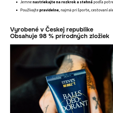
Jemne
nastriekajte na rozkrok a stehná
podľa potreb
Používajte
pravidelne
, najmä pri športe, cestovaní a
Vyrobené v Českej republike
Obsahuje 98 % prírodných zložiek