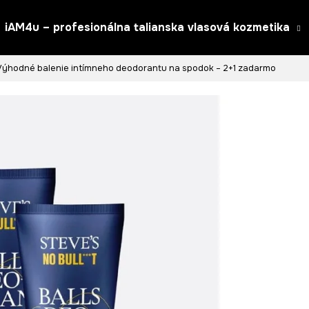
iAM4u – profesionálna talianska vlasová kozmetika
Výhodné balenie intímneho deodorantu na spodok – 2+1 zadarmo
Čo potrebujete nájsť?
HĽADAŤ
Odporúčame