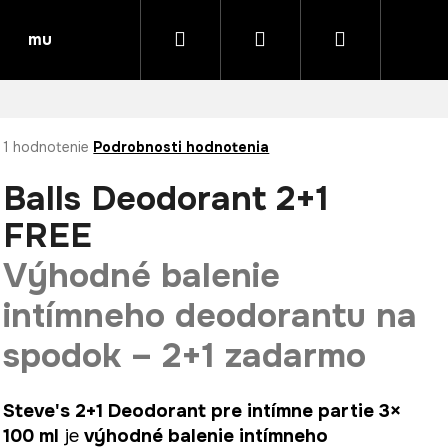
Hľadať
Prihlásenie
Nákupný
muk HAIR CARE – profesionálna austrálska vlasová
košík
Priemerné
1 hodnotenie
Podrobnosti hodnotenia
hodnotenie
produktu
Balls Deodorant 2+1
je
5,0
FREE
z
5
Výhodné balenie
hviezdičiek.
intímneho deodorantu na
spodok – 2+1 zadarmo
Steve's 2+1 Deodorant pre intímne partie 3×
100 ml
je
výhodné balenie intímneho