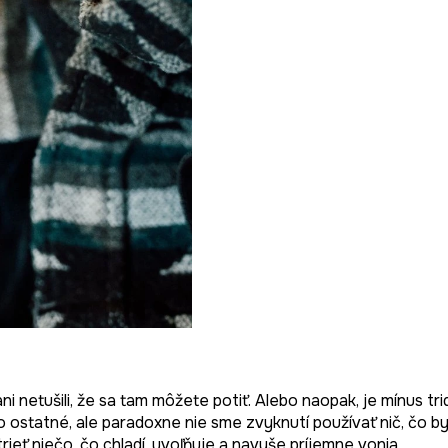
ni netušili, že sa tam môžete potiť. Alebo naopak, je mínus tri
o ostatné, ale paradoxne nie sme zvyknutí používať nič, čo by
rieť niečo, čo chladí, uvoľňuje a navyše príjemne vonia.