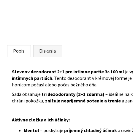
Popis
Diskusia
Steveov dezodorant 2+1 pre intímne partie 3× 100 ml
je
v
intímnych partiách
. Tento dezodorant v krémovej forme je
horúcom počasí alebo počas bežného dňa.
Sada obsahuje
tri dezodoranty (2+1 zdarma)
– ideálne na 
chráni pokožku,
znižuje nepríjemné potenie a trenie
a zan
Aktívne zložky a ich účinky:
Mentol
– poskytuje
príjemný chladivý účinok
a osvie