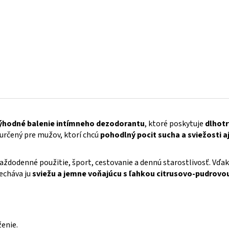
ýhodné balenie intímneho dezodorantu
, ktoré poskytuje
dlhotr
 určený pre mužov, ktorí chcú
pohodlný pocit sucha a sviežosti a
každodenné použitie, šport, cestovanie a dennú starostlivosť. Vďa
echáva ju
sviežu a jemne voňajúcu s ľahkou citrusovo-pudrovo
ženie.