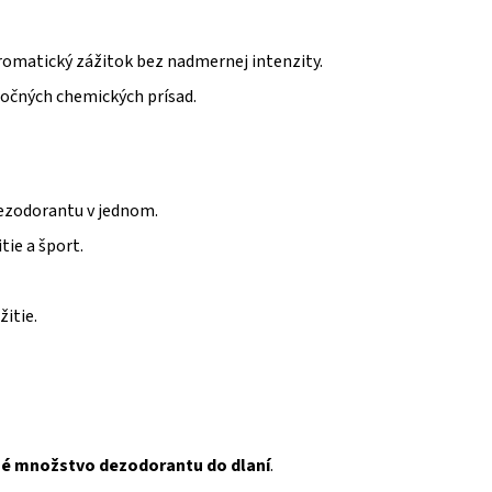
romatický zážitok bez nadmernej intenzity.
točných chemických prísad.
ezodorantu v jednom.
tie a šport.
itie.
né množstvo dezodorantu do dlaní
.