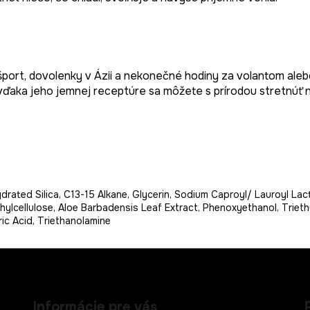
rt, dovolenky v Ázii a nekonečné hodiny za volantom alebo p
vďaka jeho jemnej receptúre sa môžete s prírodou stretnúť n
ated Silica, C13-15 Alkane, Glycerin, Sodium Caproyl/ Lauroyl Lactyl
lcellulose, Aloe Barbadensis Leaf Extract, Phenoxyethanol, Triethyl
ic Acid, Triethanolamine
Informácie pre vás