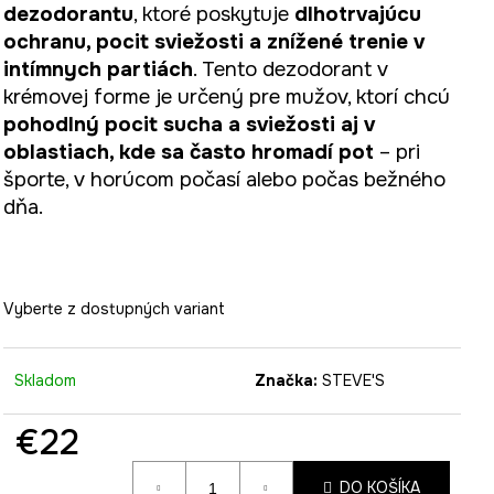
dezodorantu
, ktoré poskytuje
dlhotrvajúcu
ochranu, pocit sviežosti a znížené trenie v
intímnych partiách
. Tento dezodorant v
krémovej forme je určený pre mužov, ktorí chcú
pohodlný pocit sucha a sviežosti aj v
oblastiach, kde sa často hromadí pot
– pri
športe, v horúcom počasí alebo počas bežného
dňa.
Vyberte z dostupných variant
Skladom
Značka:
STEVE'S
€22
Jednotková
DO KOŠÍKA
cena: