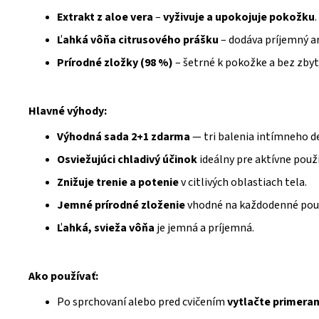
Extrakt z aloe vera
–
vyživuje a upokojuje pokožku
.
Ľahká vôňa citrusového prášku
– dodáva príjemný a
Prírodné zložky (98 %)
– šetrné k pokožke a bez zby
Hlavné výhody:
Výhodná sada 2+1 zdarma
— tri balenia intímneho d
Osviežujúci chladivý účinok
ideálny pre aktívne použi
Znižuje trenie a potenie
v citlivých oblastiach tela.
Jemné prírodné zloženie
vhodné na každodenné použ
Ľahká, svieža vôňa
je jemná a príjemná.
Ako používať:
Po sprchovaní alebo pred cvičením
vytlačte primera