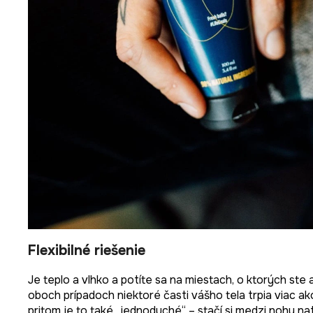
Flexibilné riešenie
Je teplo a vlhko a potíte sa na miestach, o ktorých ste a
oboch prípadoch niektoré časti vášho tela trpia viac ak
pritom je to také „jednoduché“ – stačí si medzi nohy nat