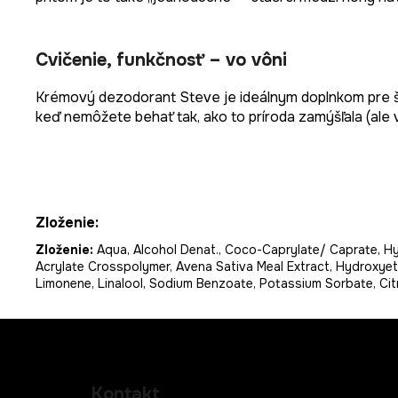
Cvičenie, funkčnosť – vo vôni
Krémový dezodorant Steve je ideálnym doplnkom pre špo
keď nemôžete behať tak, ako to príroda zamýšľala (ale 
Zloženie:
Zloženie:
Aqua, Alcohol Denat., Coco-Caprylate/ Caprate, Hydr
Acrylate Crosspolymer, Avena Sativa Meal Extract, Hydroxyethy
Limonene, Linalool, Sodium Benzoate, Potassium Sorbate, Citr
Z
á
Kontakt