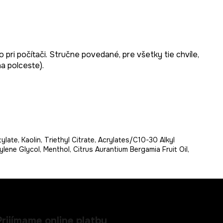
ri počítači. Stručne povedané, pre všetky tie chvíle,
a polceste).
ate, Kaolin, Triethyl Citrate, Acrylates/C10-30 Alkyl
ene Glycol, Menthol, Citrus Aurantium Bergamia Fruit Oil,
Prijímame online platby