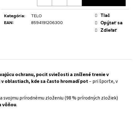
Tlač
Kategória
:
TELO
EAN
:
8594191206300
Opýtať sa
Zdieľať
vajúcu ochranu, pocit sviežosti a znížené trenie v
j v oblastiach, kde sa často hromadí pot
– pri športe, v
ka svojmu prírodnému zloženiu (98 % prírodných zložiek)
u vôňou
.