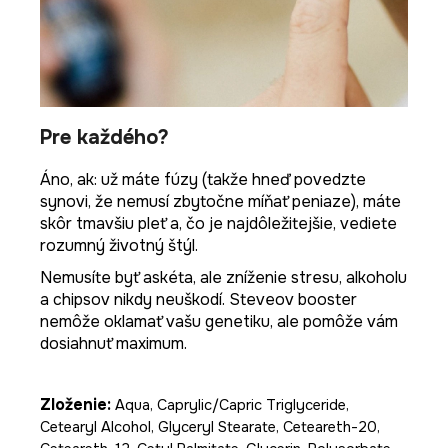
Pre každého?
Áno, ak: už máte fúzy (takže hneď povedzte
synovi, že nemusí zbytočne míňať peniaze), máte
skôr tmavšiu pleť a, čo je najdôležitejšie, vediete
rozumný životný štýl.
Nemusíte byť askéta, ale zníženie stresu, alkoholu
a chipsov nikdy neuškodí. Steveov booster
nemôže oklamať vašu genetiku, ale pomôže vám
dosiahnuť maximum.
Zloženie:
Aqua, Caprylic/Capric Triglyceride,
Cetearyl Alcohol, Glyceryl Stearate, Ceteareth-20,