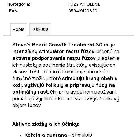
Kategória
:
FÚZY A HOLENIE
EAN
:
8594191206201
Popis
Diskusia
Steve's Beard Growth Treatment 30 ml
je
intenzívny stimulátor rastu fúzov
, určený na
aktívne podporovanie rastu fúzov
, zlepšenie
ich hustoty a posilnenie štruktúry existujúcich
vlasov. Tento produkt kombinuje prírodné a
funkčné zložky, ktoré
stimulujú krvný obeh v
koži, vyživujú folikuly a pripravujú fúzy na
optimálny rast
, čím pri pravidelnom používaní
pomáhajú vyplniť redšie miesta a zvýšiť celkový
objem fúzov.
Aktívne zložky a ich účinky:
Kofeín a guarana
– stimulujú