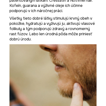
patentovaným látkam: Cressatin a Nutrimel hair.
Kofeín, guarana a výživné oleje ich účinne
podporujú v ich náročnej práci.
Všetky tieto dobré látky stimulujú krvný obeh v
pokožke, hydratujú a vyživujú ju, aktivujú vlasové
folikuly a tým podporujú zdravý a rovnomerný
rast fúzov. Lebo len úrodná pôda môže priniesť
dobrú úrodu.