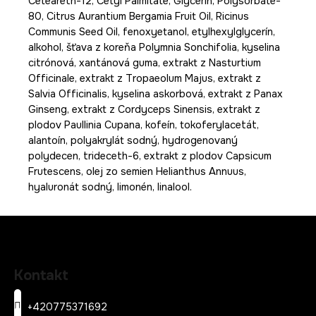
Ceteareth-12, Cetyl Palmitate, Glycerin, Polysorbate-
80, Citrus Aurantium Bergamia Fruit Oil, Ricinus
Communis Seed Oil, fenoxyetanol, etylhexylglycerín,
alkohol, šťava z koreňa Polymnia Sonchifolia, kyselina
citrónová, xantánová guma, extrakt z Nasturtium
Officinale, extrakt z Tropaeolum Majus, extrakt z
Salvia Officinalis, kyselina askorbová, extrakt z Panax
Ginseng, extrakt z Cordyceps Sinensis, extrakt z
plodov Paullinia Cupana, kofeín, tokoferylacetát,
alantoín, polyakrylát sodný, hydrogenovaný
polydecen, trideceth-6, extrakt z plodov Capsicum
Frutescens, olej zo semien Helianthus Annuus,
hyaluronát sodný, limonén, linalool.
Z
á
Kontakt
p
ä
+420775371692