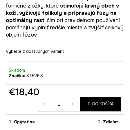
č
funkčné zložky, ktoré
stimulujú krvný obeh v
a
koži, vyživujú folikuly a pripravujú fúzy na
m
e
optimálny rast
, čím pri pravidelnom používaní
pomáhajú vyplniť redšie miesta a zvýšiť celkový
objem fúzov.
Vyberte z dostupných variant
Skladom
Značka:
STEVE'S
€18,40
Jednotková
DO KOŠÍKA
cena:
Opýtať sa
Zdieľať