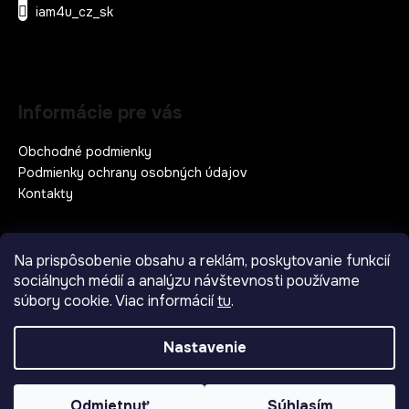
t
iam4u_cz_sk
i
e
Informácie pre vás
Obchodné podmienky
Podmienky ochrany osobných údajov
Kontakty
Na prispôsobenie obsahu a reklám, poskytovanie funkcií
Prijímame online platby
sociálnych médií a analýzu návštevnosti používame
súbory cookie. Viac informácií
tu
.
Nastavenie
Vytvoril Shoptet
| Upravili v
Odmietnuť
Súhlasím