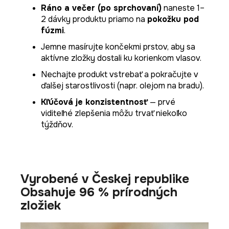
Ráno a večer (po sprchovaní)
naneste 1–
2 dávky produktu priamo na
pokožku pod
fúzmi
.
Jemne masírujte končekmi prstov, aby sa
aktívne zložky dostali ku korienkom vlasov.
Nechajte produkt vstrebať a pokračujte v
ďalšej starostlivosti (napr. olejom na bradu).
Kľúčová je konzistentnosť
— prvé
viditeľné zlepšenia môžu trvať niekoľko
týždňov.
Vyrobené v Českej republike
Obsahuje 96 % prírodných
zložiek