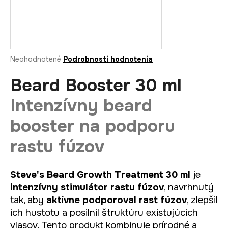
á
j
s
ť
Priemerné
Neohodnotené
Podrobnosti hodnotenia
?
hodnotenie
produktu
Beard Booster 30 ml
je
0,0
Intenzívny beard
z
5
HĽADAŤ
booster na podporu
hviezdičiek.
rastu fúzov
O
d
Steve's Beard Growth Treatment 30 ml
je
p
intenzívny stimulátor rastu fúzov
, navrhnutý
o
tak, aby
aktívne podporoval rast fúzov
, zlepšil
r
ich hustotu a posilnil štruktúru existujúcich
ú
vlasov. Tento produkt kombinuje prírodné a