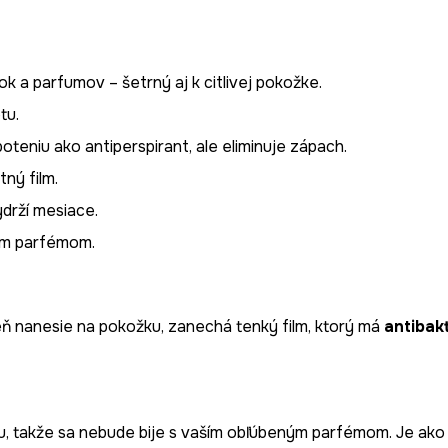
k a parfumov – šetrný aj k citlivej pokožke.
tu.
teniu ako antiperspirant, ale eliminuje zápach.
ný film.
drží mesiace.
ým parfémom.
 nanesie na pokožku, zanechá tenký film, ktorý má
antibak
, takže sa nebude bije s vaším obľúbeným parfémom. Je ako ti