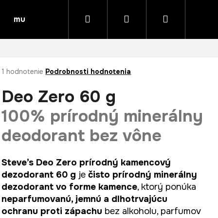
Hľadať
Prihlásenie
Nákupný
muk HAIR CARE – profesionálna austrálska vlasová
košík
Priemerné
1 hodnotenie
Podrobnosti hodnotenia
hodnotenie
produktu
Deo Zero 60 g
je
5,0
100% prírodný minerálny
z
5
deodorant bez vône
hviezdičiek.
Steve’s Deo Zero prírodný kamencový
dezodorant 60 g
je
čisto prírodný minerálny
dezodorant vo forme kamence
, ktorý ponúka
neparfumovanú, jemnú a dlhotrvajúcu
ochranu proti zápachu
bez alkoholu, parfumov