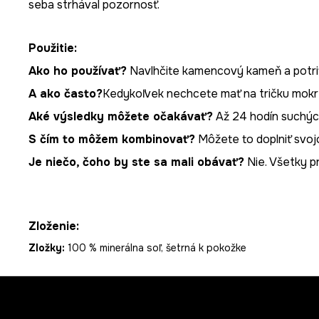
seba strhával pozornosť.
Použitie:
Ako ho používať?
Navlhčite kamencový kameň a potri
A ako často?
Kedykoľvek nechcete mať na tričku mokr
Aké výsledky môžete očakávať?
Až 24 hodín suchýc
S čím to môžem kombinovať?
Môžete to doplniť svo
Je niečo, čoho by ste sa mali obávať?
Nie. Všetky p
Zloženie:
Zložky:
100 % minerálna soľ, šetrná k pokožke
Z