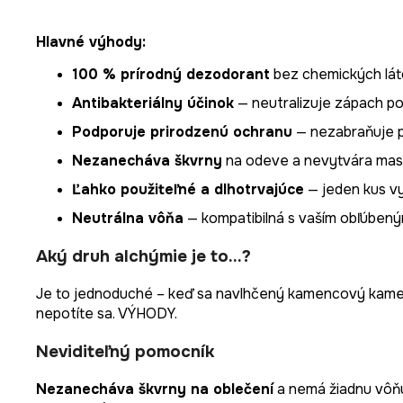
Hlavné výhody:
100 % prírodný dezodorant
bez chemických láto
Antibakteriálny účinok
— neutralizuje zápach po
Podporuje prirodzenú ochranu
— nezabraňuje po
Nezanecháva škvrny
na odeve a nevytvára mast
Ľahko použiteľné a dlhotrvajúce
— jeden kus vy
Neutrálna vôňa
— kompatibilná s vaším obľúben
Aký druh alchýmie je to...?
Je to jednoduché – keď sa navlhčený kamencový kameň
nepotíte sa. VÝHODY.
Neviditeľný pomocník
Nezanecháva škvrny na oblečení
a nemá žiadnu vôňu