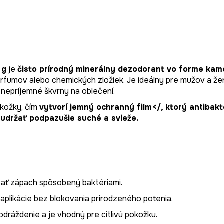
 g
je
čisto prírodný minerálny dezodorant vo forme ka
rfumov alebo chemických zložiek. Je ideálny pre mužov a ženy
nepríjemné škvrny na oblečení.
okožky, čím
vytvorí jemný ochranný film</, ktorý
antibakt
 udržať podpazušie suché a svieže.
ať zápach spôsobený baktériami.
e aplikácie bez blokovania prirodzeného potenia.
odráždenie a je vhodný pre citlivú pokožku.