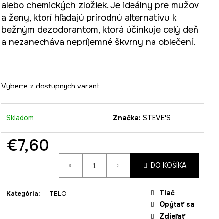
alebo chemických zložiek. Je ideálny pre mužov
a ženy, ktorí hľadajú prírodnú alternatívu k
bežným dezodorantom, ktorá účinkuje celý deň
a nezanecháva nepríjemné škvrny na oblečení.
Vyberte z dostupných variant
Skladom
Značka:
STEVE'S
€7,60
Jednotková
DO KOŠÍKA
cena:
Tlač
Kategória
:
TELO
Opýtať sa
Zdieľať