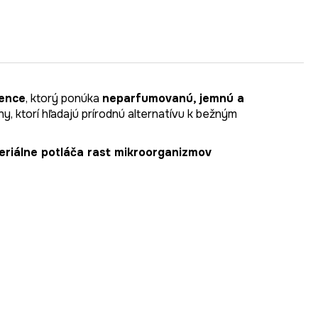
mence
, ktorý ponúka
neparfumovanú, jemnú a
, ktorí hľadajú prírodnú alternatívu k bežným
eriálne potláča rast mikroorganizmov