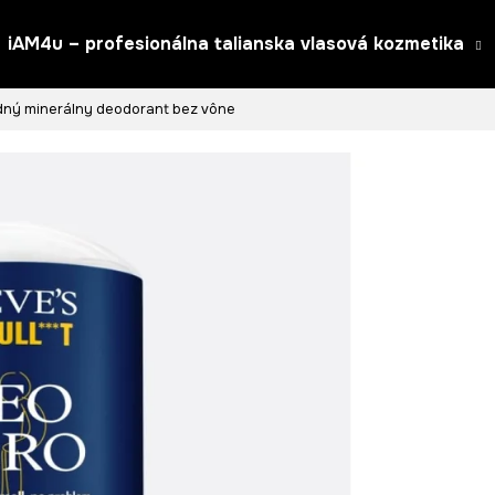
iAM4u – profesionálna talianska vlasová kozmetika
dný minerálny deodorant bez vône
Čo potrebujete nájsť?
HĽADAŤ
Odporúčame