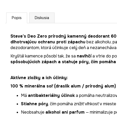
Popis
Diskusia
Steve’s Deo Zero prírodný kamenný deodorant 60
dlhotrvajúcu ochranu proti zápachu
bez alkoholu, pa
dezodorantom, ktorá účinkuje celý deň a nezanecháva 
Kryštál kamence pôsobí tak, že sa
navlhčí
a vtrie do p
spôsobujúcich zápach a
stahuje póry
, čím pomáha
Aktívne zložky a ich účinky:
100 % minerálna soľ (draslík alum / prírodný alum)
Má
antibakteriálny účinok
a pomáha neutralizov
Stiahne póry
, čím pomáha znížiť vlhkosť v miest
Neobsahuje
alkohol ani parfum
— minimalizuje p