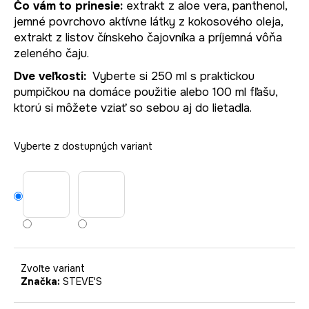
č
Čo vám to prinesie:
extrakt z aloe vera, panthenol,
a
jemné povrchovo aktívne látky z kokosového oleja,
m
extrakt z listov čínskeho čajovníka a príjemná vôňa
e
zeleného čaju.
Dve veľkosti:
Vyberte si 250 ml s praktickou
pumpičkou na domáce použitie alebo 100 ml fľašu,
ktorú si môžete vziať so sebou aj do lietadla.
Vyberte z dostupných variant
Zvoľte variant
Značka:
STEVE'S