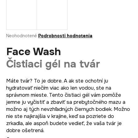
á
j
s
ť
Priemerné
Neohodnotené
Podrobnosti hodnotenia
?
hodnotenie
produktu
Face Wash
je
0,0
Čistiaci gél na tvár
z
5
HĽADAŤ
hviezdičiek.
Máte tvár? To je dobre. A ak ste ochotní ju
hydratovať niečím viac ako len vodou, ste na
správnom mieste. Tento čistiaci gél vám pomôže
O
jemne ju vyčistiť a zbaviť sa prebytočného mazu a
d
možno aj tých nevzhľadných čiernych bodiek. Možno
p
nie ste najkrajšia v krajine, keď sa pozriete do
o
zrkadla, ale aspoň budete vedieť, že vaša tvár je
r
dobre ošetrená.
ú