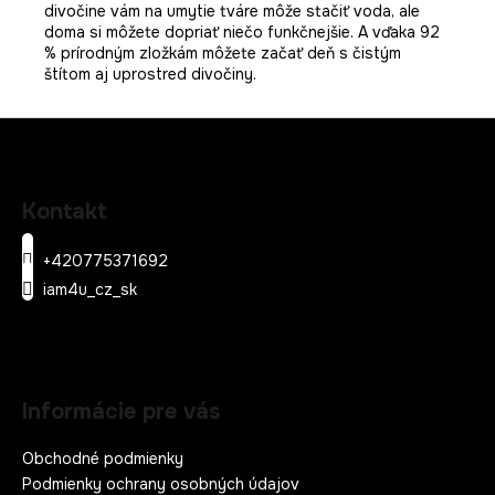
divočine vám na umytie tváre môže stačiť voda, ale
doma si môžete dopriať niečo funkčnejšie. A vďaka 92
% prírodným zložkám môžete začať deň s čistým
štítom aj uprostred divočiny.
Z
á
Kontakt
p
ä
+420775371692
t
iam4u_cz_sk
i
e
Informácie pre vás
Obchodné podmienky
Podmienky ochrany osobných údajov