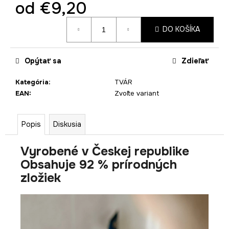
od
€9,20
Jednotková
DO KOŠÍKA
cena:
Opýtať sa
Zdieľať
Kategória
:
TVÁR
EAN
:
Zvoľte variant
Popis
Diskusia
Vyrobené v Českej republike
Obsahuje 92 % prírodných
zložiek