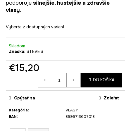
č
podporuje
silnejšie, hustejšie a zdravšie
a
vlasy
.
m
e
Vyberte z dostupných variant
Skladom
Značka:
STEVE'S
€15,20
Jednotková
DO KOŠÍKA
cena:
Opýtať sa
Zdieľať
Kategória
:
VLASY
EAN
:
8595713607018