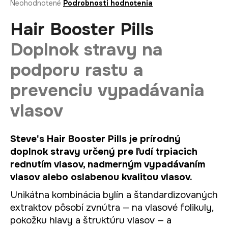
Priemerné
Neohodnotené
Podrobnosti hodnotenia
á
hodnotenie
produktu
Hair Booster Pills
j
je
s
0,0
Doplnok stravy na
ť
z
5
?
podporu rastu a
hviezdičiek.
prevenciu vypadávania
vlasov
HĽADAŤ
Steve's Hair Booster Pills je prírodný
doplnok stravy určený pre ľudí trpiacich
O
rednutím vlasov, nadmerným vypadávaním
d
vlasov alebo oslabenou kvalitou vlasov.
p
Unikátna kombinácia bylín a štandardizovaných
o
r
extraktov pôsobí zvnútra — na vlasové folikuly,
ú
pokožku hlavy a štruktúru vlasov — a