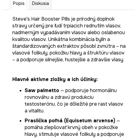
Popis
Diskusia
Steve's Hair Booster Pills je prírodný doplnok
stravy určený pre ľudí trpiacich rednutím vlasov,
nadmerným vypadávaním vlasov alebo oslabenou
kvalitou vlasov. Unikátna kombinácia bylín a
štandardizovaných extraktov pôsobí zvnútra – na
vlasové folikuly, pokožku hlavy a štruktúru vlasov
– a podporuje silnejšie, hustejšie a zdravšie vlasy.
Hlavné aktívne zložky a ich účinky:
Saw palmetto
— podporuje hormonálnu
rovnováhu a zdravú produkciu
testosterónu, čo je dôležité pre rast vlasov
a vitalitu.
Praslička poľná (Equisetum arvense)
—
pomáha zlepšovať krvný obeh v pokožke
hlavy, stimuluje vlasové folikuly a podporuje