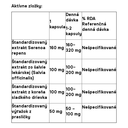
Aktívne zložky:
Denná
% RDA
dávka
1
Referenčná
kapsula
1-2
denná dávka
kapsuly
Štandardizovaný
160–
extrakt Serenoa
160 mg
Nešpecifikované
320 mg
repens
Štandardizovaný
extrakt zo šalvie
100–
100 mg
Nešpecifikované
lekárskej (Salvia
200 mg
officinalis)
Štandardizovaný
100–
extrakt z koreňa
100 mg
Nešpecifikované
200 mg
sladkého drievka
Štandardizovaný
Nešpecifikované
50 –
výťažok z
50 mg
100 mg
prasličky