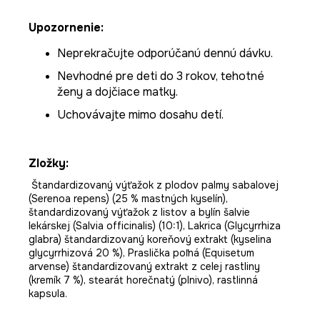
Upozornenie:
Neprekračujte odporúčanú dennú dávku.
Nevhodné pre deti do 3 rokov, tehotné
ženy a dojčiace matky.
Uchovávajte mimo dosahu detí.
Zložky:
Štandardizovaný výťažok z plodov palmy sabalovej
(Serenoa repens) (25 % mastných kyselín),
štandardizovaný výťažok z listov a bylín šalvie
lekárskej (Salvia officinalis) (10:1), Lakrica (Glycyrrhiza
glabra) štandardizovaný koreňový extrakt (kyselina
glycyrrhizová 20 %), Praslička poľná (Equisetum
arvense) štandardizovaný extrakt z celej rastliny
(kremík 7 %), stearát horečnatý (plnivo), rastlinná
kapsula.