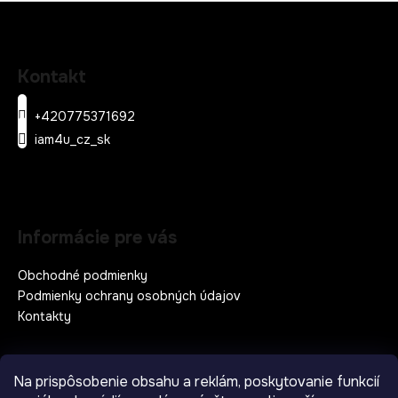
Z
á
Kontakt
p
ä
+420775371692
t
iam4u_cz_sk
i
e
Informácie pre vás
Obchodné podmienky
Podmienky ochrany osobných údajov
Kontakty
Na prispôsobenie obsahu a reklám, poskytovanie funkcií
Prijímame online platby