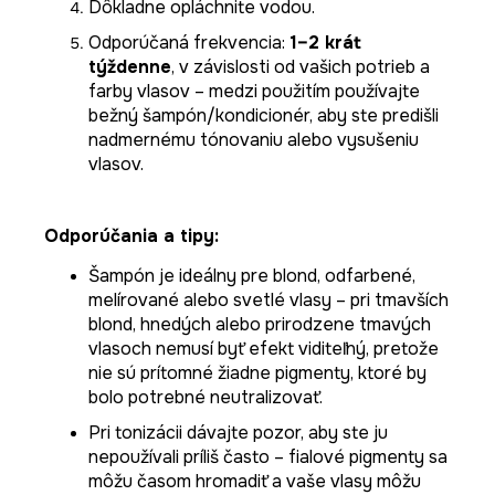
Dôkladne opláchnite vodou.
Odporúčaná frekvencia:
1–2 krát
týždenne
, v závislosti od vašich potrieb a
farby vlasov – medzi použitím používajte
bežný šampón/kondicionér, aby ste predišli
nadmernému tónovaniu alebo vysušeniu
vlasov.
Odporúčania a tipy:
Šampón je ideálny pre blond, odfarbené,
melírované alebo svetlé vlasy – pri tmavších
blond, hnedých alebo prirodzene tmavých
vlasoch nemusí byť efekt viditeľný, pretože
nie sú prítomné žiadne pigmenty, ktoré by
bolo potrebné neutralizovať.
Pri tonizácii dávajte pozor, aby ste ju
nepoužívali príliš často – fialové pigmenty sa
môžu časom hromadiť a vaše vlasy môžu