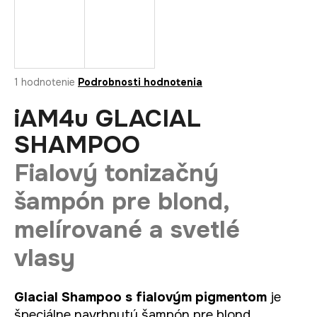
á
j
s
ť
Priemerné
1 hodnotenie
Podrobnosti hodnotenia
?
hodnotenie
produktu
iAM4u GLACIAL
je
5,0
SHAMPOO
z
5
HĽADAŤ
Fialový tonizačný
hviezdičiek.
šampón pre blond,
melírované a svetlé
O
d
vlasy
p
o
r
Glacial Shampoo s fialovým pigmentom
je
ú
špeciálne navrhnutý šampón pre blond,