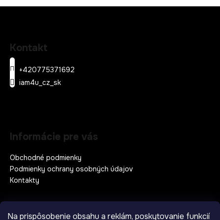
Z
á
Kontakt
p
ä
+420775371692
t
iam4u_cz_sk
i
e
Informácie pre vás
Obchodné podmienky
Podmienky ochrany osobných údajov
Kontakty
Na prispôsobenie obsahu a reklám, poskytovanie funkcií
Prijímame online platby