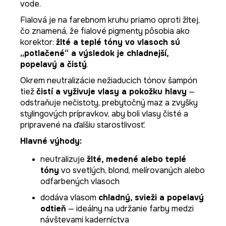
vode.
Fialová je na farebnom kruhu priamo oproti žltej,
čo znamená, že fialové pigmenty pôsobia ako
korektor:
žlté a teplé tóny vo vlasoch sú
„potlačené“ a výsledok je chladnejší,
popelavý a čistý
.
Okrem neutralizácie nežiaducich tónov šampón
tiež
čistí a vyživuje vlasy a pokožku hlavy
—
odstraňuje nečistoty, prebytočný maz a zvyšky
stylingových prípravkov, aby boli vlasy čisté a
pripravené na ďalšiu starostlivosť.
Hlavné výhody:
neutralizuje
žlté, medené alebo teplé
tóny
vo svetlých, blond, melírovaných alebo
odfarbených vlasoch
dodáva vlasom
chladný, svieži a popelavý
odtieň
— ideálny na udržanie farby medzi
návštevami kaderníctva