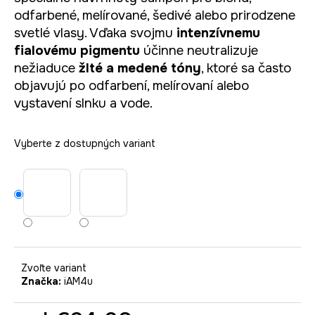
č
odfarbené, melírované, šedivé alebo prirodzene
a
m
svetlé vlasy. Vďaka svojmu
intenzívnemu
e
fialovému pigmentu
účinne neutralizuje
nežiaduce
žlté a medené tóny
, ktoré sa často
objavujú po odfarbení, melírovaní alebo
vystavení slnku a vode.
Vyberte z dostupných variant
Zvoľte variant
Značka:
iAM4u