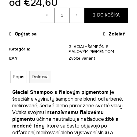
od
€24,60
Jednotková
DO KOŠÍKA
cena:
Opýtať sa
Zdieľať
GLACIAL–ŠAMPÓN S
Kategória
:
FIALOVÝM PIGMENTOM
EAN
:
Zvoľte variant
Popis
Diskusia
Glacial Shampoo s fialovým pigmentom
je
špeciálne vyvinutý šampón pre blond, odfarbené,
melírované, šedivé alebo prirodzene svetlé vlasy.
Vďaka svojmu
intenzívnemu fialovému
pigmentu
účinne neutralizuje nežiaduce
žlté a
medené tóny
, ktoré sa často objavujú po
odfarbení, melírovaní alebo vystavení slnku a