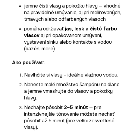
jemne čistí vlasy a pokožku hlavy — vhodné
na pravidelné umývanie, aj pri melírovaných,
tmavých alebo odfarbených vlasoch
pomáha udržiavať
jas, lesk a čistú farbu
vlasov
aj pri opakovanom umývaní,
vystavení slnku alebo kontakte s vodou
(bazén, more)
Ako používať:
Navlhčite si vlasy – ideálne vlažnou vodou.
Naneste malé množstvo šampónu na dlane
a jemne vmasírujte do vlasov a pokožky
hlavy.
Nechajte pôsobiť
2–5 minút
— pre
intenzívnejšie tónovanie môžete nechať
pôsobiť až 5 minút (pre veľmi zosvetlené
vlasy).