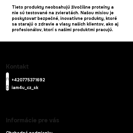
Tieto produkty neobsahujú živočíšne proteíny a
nie sú testované na zvieratách.
Našou misiou je
poskytovať bezpečné, inovatívne produkty, ktoré
sa starajú o zdravie a vlasy našich klientov, ako aj
profesionálov, ktorí s našimi produktmi pracujú.
Z
á
Kontakt
p
ä
+420775371692
t
iam4u_cz_sk
i
e
Informácie pre vás
Obchodné podmienky