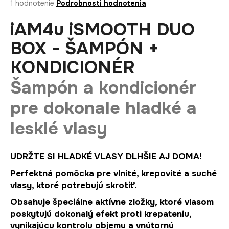
Priemerné
1 hodnotenie
Podrobnosti hodnotenia
á
hodnotenie
produktu
iAM4u iSMOOTH DUO
j
je
s
5,0
BOX - ŠAMPÓN +
ť
z
KONDICIONÉR
5
?
hviezdičiek.
Šampón a kondicionér
pre dokonale hladké a
HĽADAŤ
lesklé vlasy
UDRŽTE SI HLADKÉ VLASY DLHŠIE
AJ DOMA!
O
d
Perfektná pomôcka pre vlnité, krepovité a suché
p
vlasy, ktoré potrebujú skrotiť.
o
Obsahuje špeciálne aktívne zložky, ktoré vlasom
r
poskytujú dokonalý efekt proti krepateniu,
ú
vynikajúcu kontrolu objemu a vnútornú