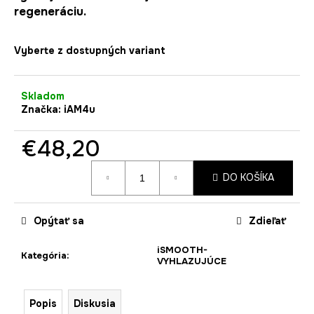
č
regeneráciu.
a
m
e
Vyberte z dostupných variant
Skladom
Značka:
iAM4u
€48,20
Jednotková
DO KOŠÍKA
cena:
Opýtať sa
Zdieľať
iSMOOTH-
Kategória
:
VYHLAZUJÚCE
Popis
Diskusia