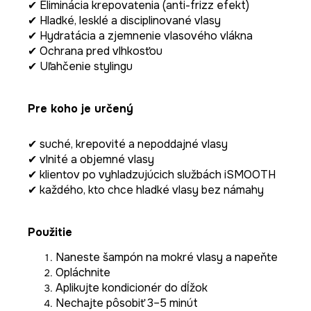
✔ Eliminácia krepovatenia (anti-frizz efekt)
✔ Hladké, lesklé a disciplinované vlasy
✔ Hydratácia a zjemnenie vlasového vlákna
✔ Ochrana pred vlhkosťou
✔ Uľahčenie stylingu
Pre koho je určený
✔ suché, krepovité a nepoddajné vlasy
✔ vlnité a objemné vlasy
✔ klientov po vyhladzujúcich službách iSMOOTH
✔ každého, kto chce hladké vlasy bez námahy
Použitie
Naneste šampón na mokré vlasy a napeňte
Opláchnite
Aplikujte kondicionér do dĺžok
Nechajte pôsobiť 3–5 minút