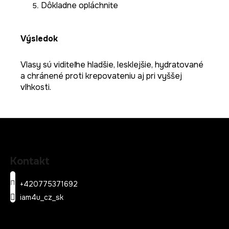
Dôkladne opláchnite
Výsledok
Vlasy sú viditeľne hladšie, lesklejšie, hydratované
a chránené proti krepovateniu aj pri vyššej
vlhkosti.
Z
á
Kontakt
p
ä
+420775371692
t
iam4u_cz_sk
i
e