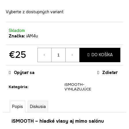
č
a
Vyberte z dostupných variant
m
e
Skladom
Značka:
iAM4u
€25
DO KOŠÍKA
Jednotková
cena:
Opýtať sa
Zdieľať
iSMOOTH-
Kategória
:
VYHLAZUJÚCE
Popis
Diskusia
iSMOOTH – hladké vlasy aj mimo salónu