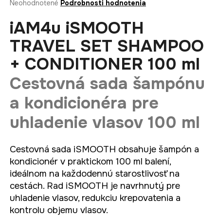
Priemerné
Neohodnotené
Podrobnosti hodnotenia
á
hodnotenie
produktu
iAM4u iSMOOTH
j
je
s
0,0
TRAVEL SET SHAMPOO
ť
z
+ CONDITIONER 100 ml
5
?
hviezdičiek.
Cestovná sada šampónu
a kondicionéra pre
HĽADAŤ
uhladenie vlasov 100 ml
Cestovná sada iSMOOTH obsahuje šampón a
O
kondicionér v praktickom 100 ml balení,
d
ideálnom na každodennú starostlivosť na
p
cestách. Rad iSMOOTH je navrhnutý pre
o
r
uhladenie vlasov, redukciu krepovatenia a
ú
kontrolu objemu vlasov.