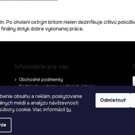
ín. Po oholení ostrým britom nielen dezinfikuje citlivú pokož
finálny dotyk dobre vykonanej práce.
Informácie pre vás
Obchodné podmienky
Podmienky ochrany osobných údajov
Kontakty
benie obsahu a reklám, poskytovanie
Odmietnuť
iálnych médií a analýzu návštevnosti
úbory cookie. Viac informácií
tu
.
nie