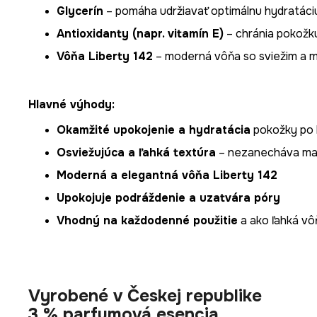
Glycerín
– pomáha udržiavať optimálnu hydratáci
Antioxidanty (napr. vitamín E)
– chránia pokožku
Vôňa Liberty 142
– moderná vôňa so sviežim a 
Hlavné výhody:
Okamžité upokojenie a hydratácia
pokožky po 
Osviežujúca a ľahká textúra
– nezanecháva mas
Moderná a elegantná vôňa Liberty 142
Upokojuje podráždenie a uzatvára póry
Vhodný na každodenné použitie
a ako ľahká vô
Vyrobené v Českej republike
3 % parfumová esencia