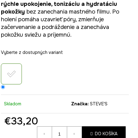
rýchle upokojenie, tonizáciu a hydratáciu
pokožky
bez zanechania mastného filmu. Po
holení pomáha uzavrieť póry, zmierňuje
začervenanie a podráždenie a zanecháva
pokožku sviežu a príjemnú.
Vyberte z dostupných variant
Skladom
Značka:
STEVE'S
€33,20
Jednotková
DO KOŠÍKA
cena: