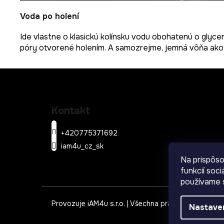
Voda po holení
Ide vlastne o klasickú kolínsku vodu obohatenú o glycer
póry otvorené holením. A samozrejme, jemná vôňa ako 
Z
á
Kontakt
p
ä
+420775371692
t
iam4u_cz_sk
i
Na prispôso
e
funkcií soc
používame s
Provozuje iAM4u s.r.o. | Všechna práva vyhrazena
Nastave