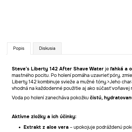
Popis
Diskusia
Steve’s Liberty 142 After Shave Water
je
ľahká a o
mastného pocitu. Po holení pomáha uzavrieť póry, zmi
Liberty 142 kombinuje svieže a mužné tóny.>Jeho char
vhodná na každodenné použitie aj ako súčasť voňavej r
Voda po holení zanecháva pokožku
čistú, hydratova
Aktívne zložky a ich účinky:
Extrakt z aloe vera
– upokojuje podráždenú poko