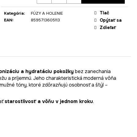
Tlač
Kategória
:
FÚZY A HOLENIE
EAN
:
8595713605113
Opýtať sa
Zdieľať
tonizáciu a hydratáciu pokožky
bez zanechania
žu a príjemnú. Jeho charakteristická moderná vôňa
mužné tóny, ktoré zdôrazňujú osobnosť a štýl –
ať
starostlivosť a vôňu v jednom kroku
.