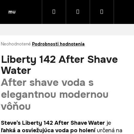
Hľadať
Prihlásenie
Nákupný
muk HAIR CARE – profesionálna austrálska vlasová
košík
Priemerné
Neohodnotené
Podrobnosti hodnotenia
hodnotenie
produktu
Liberty 142 After Shave
je
0,0
Water
z
5
After shave voda s
hviezdičiek.
elegantnou modernou
vôňou
Steve’s Liberty 142 After Shave Water
je
ľahká a osviežujúca voda po holení
určená na