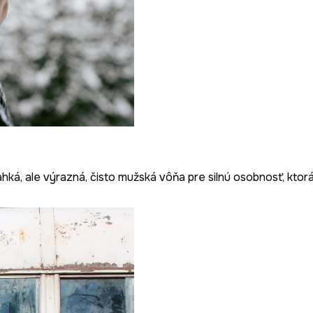
Ľahká, ale výrazná, čisto mužská vôňa pre silnú osobnosť, kto