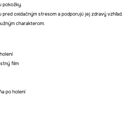
u pokožky.
 pred oxidačným stresom a podporujú jej zdravý vzhľad.
mužným charakterom.
holení
tný film
ňa po holení