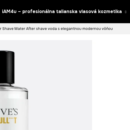
iAM4u – profesionálna talianska vlasová kozmetika
er Shave Water
After shave voda s elegantnou modernou vôňou
Čo potrebujete nájsť?
HĽADAŤ
Odporúčame