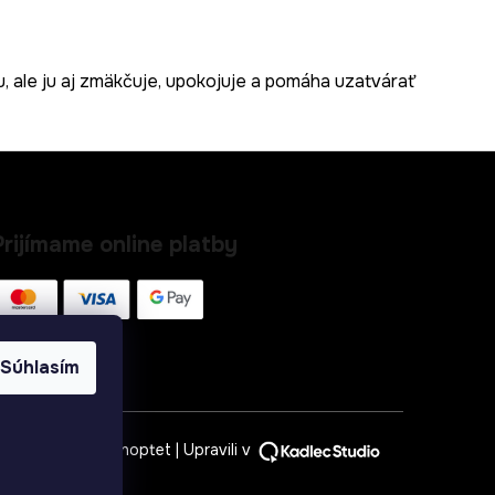
ku, ale ju aj zmäkčuje, upokojuje a pomáha uzatvárať
Prijímame online platby
Súhlasím
Vytvoril Shoptet
| Upravili v