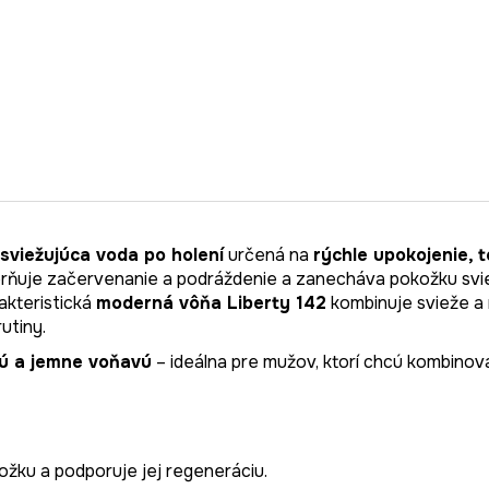
sviežujúca voda po holení
určená na
rýchle upokojenie, 
erňuje začervenanie a podráždenie a zanecháva pokožku svie
akteristická
moderná vôňa Liberty 142
kombinuje svieže a 
utiny.
nú a jemne voňavú
– ideálna pre mužov, ktorí chcú kombinov
žku a podporuje jej regeneráciu.